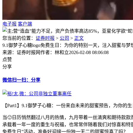
电子报
客户端
您当前的位置：
证券时报
>
公司
>
正文
9.1御梦子心糖logo免费生日：为你的特别一天，注入甜蜜与梦
来源：证券时报网
作者：林和立
2026-02-08 08:06:08
点赞
分享
微信扫一扫：分享
【Part1】9.1御梦子心糖：一份来自未来的甜蜜预告，为你的
当🙂日历悄然翻过八月的热情，九月带着一丝清爽和期待款
承载着一年一度的重生与祝福，也常常伴随着我们对惊喜和特别的
免费生日”活动，准备好迎接一份独一无二的甜蜜惊喜了吗？