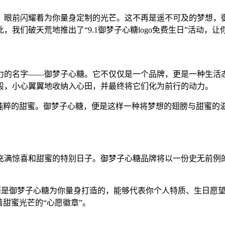
，眼前闪耀着为你量身定制的光芒。这不再是遥不可及的梦想，
我们破天荒地推出了“9.1御梦子心糖logo免费生日”活动，
力的名字——御梦子心糖。它不仅仅是一个品牌，更是一种生活态
般，小心翼翼地收纳入心田，并最终将它们化为前行的动力。
最纯粹的甜蜜。御梦子心糖，便是这样一种将梦想的翅膀与甜蜜的
个充满惊喜和甜蜜的特别日子。御梦子心糖品牌将以一份史无前例
案，而是御梦子心糖为你量身打造的，能够代表你个人特质、生日
着甜蜜光芒的“心愿徽章”。