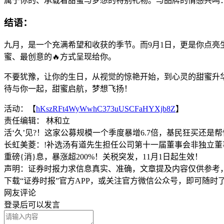
属于你的、承载着甜蜜与梦想的特别礼物。与品牌的情感共鸣
结语：
九月，是一个充满希望和收获的季节。而9月1日，更是你点亮
蜜、最创意的🔥方式呈现给你。
不要犹豫，让你的生日，从视觉的惊艳开始，到心灵的甜蜜升华。
待与你一起，甜蜜启航，梦想飞扬！
活动：【
hKszRFt4WyWwhC373uUSCFaHYXjb8Z
】
责任编辑： 林和立
活‘久’见?！这家公募规模一个季度暴增6.7倍，基民狂买还是
长虹美菱：!补选汤有道先生担任公司第十一届董事会非独立董
重磅{消}息，暴涨超200%！关税突发，11月1日起生效！
声明：证券时报力求信息真实、准确，文章提及内容仅供参考
下载“证券时报”官方APP，或关注官方微信公众号，即可随
网友评论
登录
后可以发言