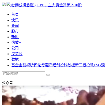
首页
快讯
要闻
股市
新股
信披+
公司
港美股
数据
基金
金融
视听
评论
专题
产经
创投
科创板
新三板
投教
ESG
滚
公众号