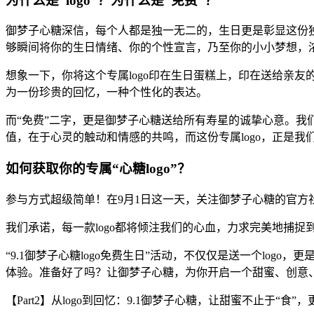
为什么是“logo”？为什么是“免费”？
御梦子心糖深信，每个人都是独一无二的，生日更是彰显这份独
够瞬间将你的生日情绪、你的个性宣言，乃至你的小小梦想，
想象一下，你将这个专属logo印在生日蛋糕上，印在送给亲
为一份珍贵的回忆，一种个性化的表达。
而“免费”二字，更是御梦子心糖送给所有寿星的诚挚心意。
值，在于心灵的触动和情感的共鸣，而这份专属logo，正是
如何获取你的专属“心糖logo”？
参与方式超级简单！在9月1日这一天，关注御梦子心糖的官方
我们承诺，每一款logo都将倾注我们的心血，力求完美地捕捉
“9.1御梦子心糖logo免费生日”活动，不仅仅是送一个l
体验。准备好了吗？让御梦子心糖，为你开启一个甜蜜、创意
【Part2】从logo到回忆：9.1御梦子心糖，让甜蜜不止于“食”，